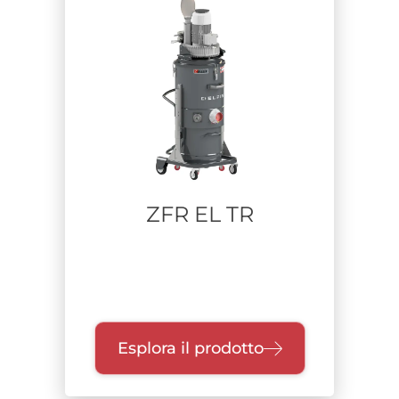
Unità di raccolta
Classe di filtrazione
Certificazione
DUST TIGHT
certificazione H
ZFR EL TR
DRY TYPE
ATEX
Certificazione M
IMQ CERT.
THIRD PARTY CERTIFIED
IECEX
Esplora il prodotto
Certificazione L
ACD