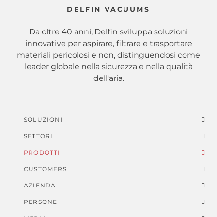
DELFIN VACUUMS
Da oltre 40 anni, Delfin sviluppa soluzioni
innovative per aspirare, filtrare e trasportare
materiali pericolosi e non, distinguendosi come
leader globale nella sicurezza e nella qualità
dell'aria.
SOLUZIONI
Menu
SETTORI
di
PRODOTTI
piè
CUSTOMERS
AZIENDA
di
PERSONE
pagina