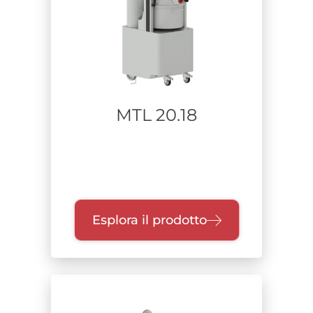
Aspiratori carrellati
Depolveratori e filtrazione aria
Aspirazione fissa a bordo macchina
Alimentazione
MTL 20.18
Turbina Trifase
Aria Compressa / Venturi
Brushless Monofase
Bypass Monofase
Elettroventilatore
Esplora il prodotto
Turbina Monofase
Range di potenza