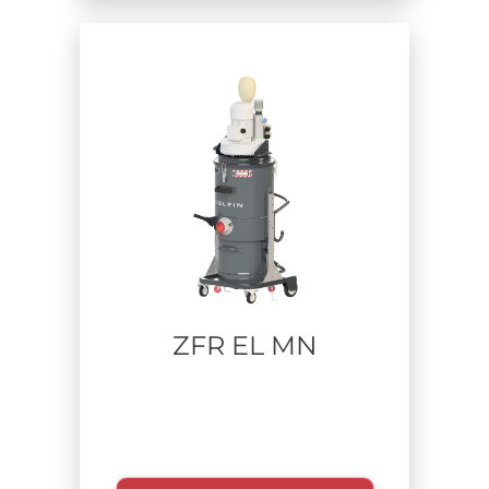
LIQUID COLLECTOR
OEB
Zone
Settore
Materiale aspirato
ZFR EL MN
Tempo di utilizzo