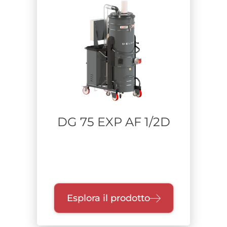
Unità di raccolta
Classe di filtrazione
Certificazione
ATEX
DUST TIGHT
DG 75 EXP AF 1/2D
certificazione H
DRY TYPE
IMQ CERT.
IECEX
THIRD PARTY CERTIFIED
WET TYPE
Esplora il prodotto
LIQUID COLLECTOR