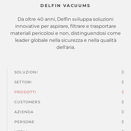
DELFIN VACUUMS
Da oltre 40 anni, Delfin sviluppa soluzioni
innovative per aspirare, filtrare e trasportare
materiali pericolosi e non, distinguendosi come
leader globale nella sicurezza e nella qualità
dell'aria.
SOLUZIONI
Menu
SETTORI
di
PRODOTTI
piè
CUSTOMERS
AZIENDA
di
PERSONE
pagina