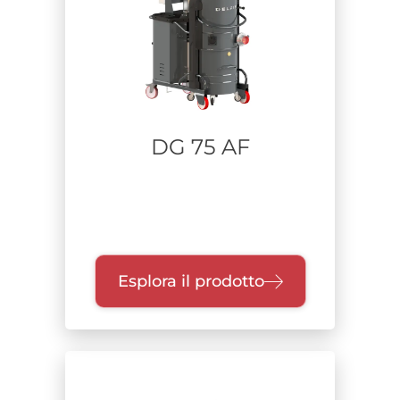
Aspiratori carrellati
Depolveratori e filtrazione aria
Aspirazione fissa a bordo macchina
Alimentazione
DG 75 AF
Turbina Trifase
Aria Compressa / Venturi
Brushless Monofase
Bypass Monofase
Elettroventilatore
Esplora il prodotto
Turbina Monofase
Range di potenza