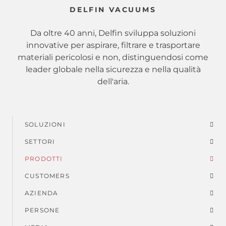
DELFIN VACUUMS
Da oltre 40 anni, Delfin sviluppa soluzioni
innovative per aspirare, filtrare e trasportare
materiali pericolosi e non, distinguendosi come
leader globale nella sicurezza e nella qualità
dell'aria.
SOLUZIONI
Menu
SETTORI
di
PRODOTTI
piè
CUSTOMERS
AZIENDA
di
PERSONE
pagina