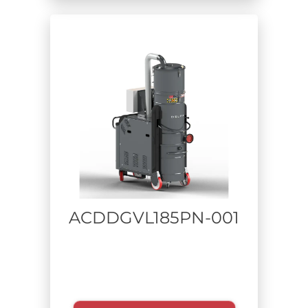
Aerospace
Lavorazione metalli
Pulizia industriale-manutenzione impianti
Chimico
Riciclo Rifiuti
Costruzioni e bonifiche
Farmaceutico
Stampa additiva
Batteria a litio
Industria pesante
ACDDGVL185PN-001
Materiale aspirato
Tempo di utilizzo