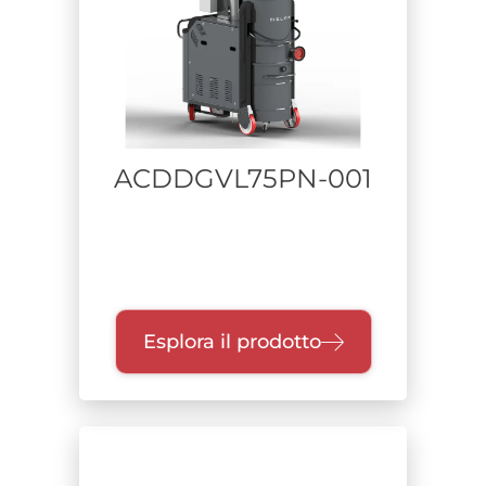
Aspiratori carrellati
Depolveratori e filtrazione aria
Alimentazione
ACDDGVL75PN-001
Range di potenza
Unità di raccolta
Fusto a sgancio
Esplora il prodotto
Contenitore unico wet & dry
Contenitore unico dry
Vasca
Sistema Inertizzante
Endless Bag