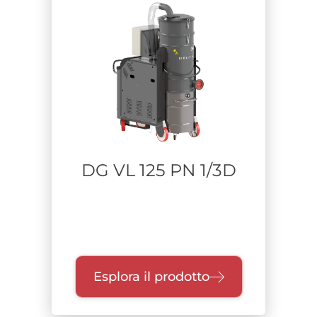
Sacchi di contenimento / BiBo
Tramoggia
Contenitore unico wet
Classe di filtrazione
Certificazione
DG VL 125 PN 1/3D
Zone
Settore
Falegnamerie
Esplora il prodotto
Alimentare
Difesa