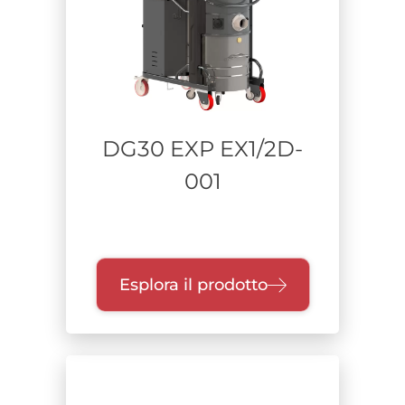
Aspiratori carrellati
Depolveratori e filtrazione aria
Alimentazione
DG30 EXP EX1/2D-
Range di potenza
001
Unità di raccolta
Fusto a sgancio
Esplora il prodotto
Contenitore unico wet & dry
Contenitore unico dry
Vasca
Sistema Inertizzante
Endless Bag