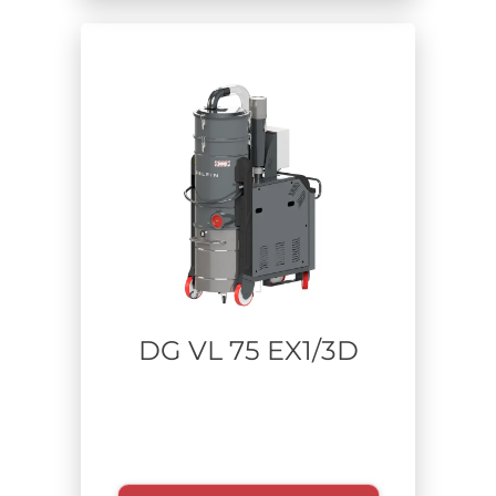
Aerospace
Lavorazione metalli
Pulizia industriale-manutenzione impianti
Chimico
Riciclo Rifiuti
Costruzioni e bonifiche
Farmaceutico
Stampa additiva
Batteria a litio
Industria pesante
DG VL 75 EX1/3D
Materiale aspirato
Tempo di utilizzo