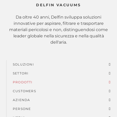
DELFIN VACUUMS
Da oltre 40 anni, Delfin sviluppa soluzioni
innovative per aspirare, filtrare e trasportare
materiali pericolosi e non, distinguendosi come
leader globale nella sicurezza e nella qualità
dell'aria.
SOLUZIONI
Menu
SETTORI
di
PRODOTTI
piè
CUSTOMERS
AZIENDA
di
PERSONE
pagina