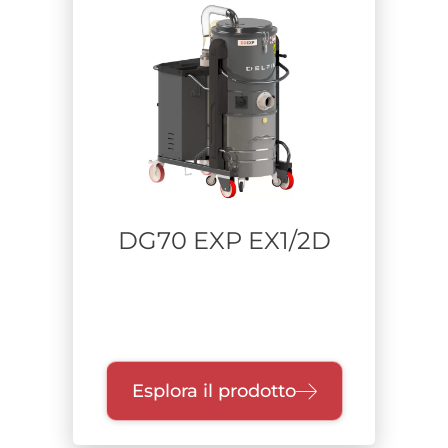
Sacchi di contenimento / BiBo
Tramoggia
Contenitore unico wet
Classe di filtrazione
Certificazione
DG70 EXP EX1/2D
Zone
Settore
Falegnamerie
Esplora il prodotto
Alimentare
Difesa