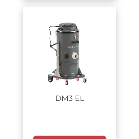
Zone
Settore
Alimentare
Falegnamerie
Farmaceutico
Aerospace
Costruzioni e bonifiche
Pulizia industriale-manutenzione impianti
Riciclo Rifiuti
Stampa additiva
DM3 EL
Batteria a litio
Difesa
Lavorazione metalli
Industria pesante
Chimico