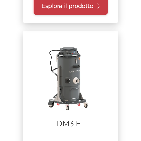
Esplora il prodotto
Materiale aspirato
polveri e solidi
sostanze pericolose
polveri in sospensione
olio e trucioli
fumi
Tempo di utilizzo
DM3 EL