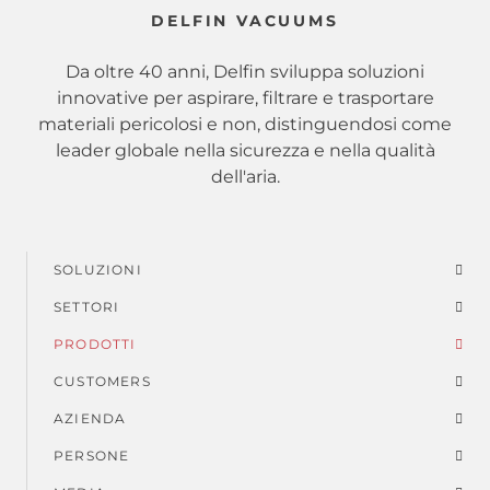
DELFIN VACUUMS
Da oltre 40 anni, Delfin sviluppa soluzioni
innovative per aspirare, filtrare e trasportare
materiali pericolosi e non, distinguendosi come
leader globale nella sicurezza e nella qualità
dell'aria.
SOLUZIONI
Menu
SETTORI
di
PRODOTTI
piè
CUSTOMERS
AZIENDA
di
PERSONE
pagina