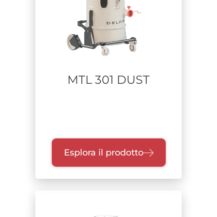
Alimentazione
Range di potenza
MTL 301 DUST
Fino a 1 kW
Da 1,1 a 2,2 kW
Da 2,3 a 4 kW
Da 4,1 a 7,5 kW
Da 7,6 a 15 kW
Superiore a 15 kW
Esplora il prodotto
Unità di raccolta
Fusto a sgancio
Contenitore unico dry