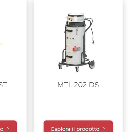
ST
MTL 202 DS
to
Esplora il prodotto