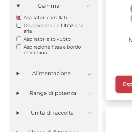
DIFESA
Gamma
RICICLO RIFIUTI
Aspiratori carrellati
BATTERIA A LITIO
Depolveratori e filtrazione
AEROSPAZIO
aria
Aspiratori alto vuoto
Aspirazione fissa a bordo
macchina
Alimentazione
Esp
Range di potenza
Unità di raccolta