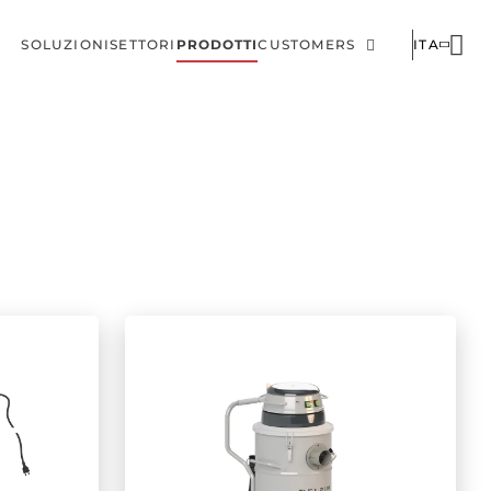
SOLUZIONI
SETTORI
PRODOTTI
CUSTOMERS
ITA
Menu
Corporate
di
navigazione
principale