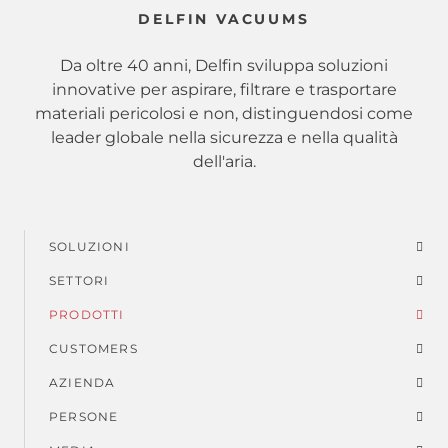
DELFIN VACUUMS
Da oltre 40 anni, Delfin sviluppa soluzioni
innovative per aspirare, filtrare e trasportare
materiali pericolosi e non, distinguendosi come
leader globale nella sicurezza e nella qualità
dell'aria.
SOLUZIONI
Menu
SETTORI
di
PRODOTTI
piè
CUSTOMERS
AZIENDA
di
PERSONE
pagina