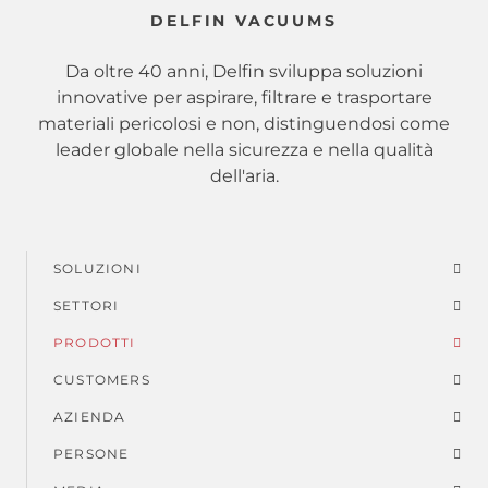
DELFIN VACUUMS
Da oltre 40 anni, Delfin sviluppa soluzioni
innovative per aspirare, filtrare e trasportare
materiali pericolosi e non, distinguendosi come
leader globale nella sicurezza e nella qualità
dell'aria.
SOLUZIONI
Menu
SETTORI
di
PRODOTTI
piè
CUSTOMERS
AZIENDA
di
PERSONE
pagina