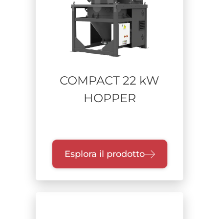
Aspiratori carrellati
Depolveratori e filtrazione aria
Aspiratori alto vuoto
Aspirazione fissa a bordo macchina
COMPACT 22 kW
Range di potenza
HOPPER
Unità di raccolta
Esplora il prodotto
Classe di filtrazione
Certificazione