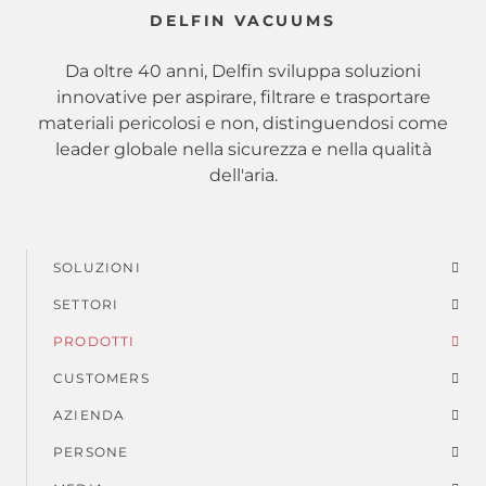
DELFIN VACUUMS
Da oltre 40 anni, Delfin sviluppa soluzioni
innovative per aspirare, filtrare e trasportare
materiali pericolosi e non, distinguendosi come
leader globale nella sicurezza e nella qualità
dell'aria.
SOLUZIONI
Menu
SETTORI
di
PRODOTTI
piè
CUSTOMERS
AZIENDA
di
PERSONE
pagina