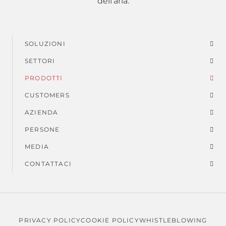
dell'aria.
SOLUZIONI
Menu
SETTORI
di
PRODOTTI
piè
CUSTOMERS
AZIENDA
di
PERSONE
pagina
MEDIA
CONTATTACI
PRIVACY POLICY
COOKIE POLICY
WHISTLEBLOWING