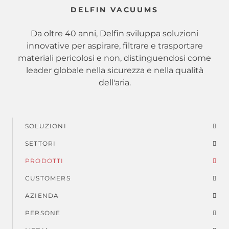
DELFIN VACUUMS
Da oltre 40 anni, Delfin sviluppa soluzioni
innovative per aspirare, filtrare e trasportare
materiali pericolosi e non, distinguendosi come
leader globale nella sicurezza e nella qualità
dell'aria.
SOLUZIONI
Menu
SETTORI
di
PRODOTTI
piè
CUSTOMERS
AZIENDA
di
PERSONE
pagina