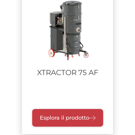
Settore
Falegnamerie
Alimentare
Industria pesante
Farmaceutico
Difesa
Pulizia industriale-manutenzione impianti
Lavorazione metalli
XTRACTOR 75 AF
Aerospace
Stampa additiva
Riciclo Rifiuti
Costruzioni e bonifiche
Chimico
Batteria a litio
Esplora il prodotto