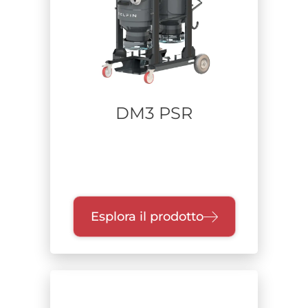
Alimentazione
Range di potenza
DM3 PSR
Unità di raccolta
Classe di filtrazione
Esplora il prodotto
Certificazione
Zone