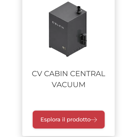
Alimentare
Industria pesante
Farmaceutico
Difesa
Pulizia industriale-manutenzione impianti
Lavorazione metalli
Aerospace
Stampa additiva
Riciclo Rifiuti
CV CABIN CENTRAL
Costruzioni e bonifiche
VACUUM
Chimico
Batteria a litio
Materiale aspirato
Esplora il prodotto