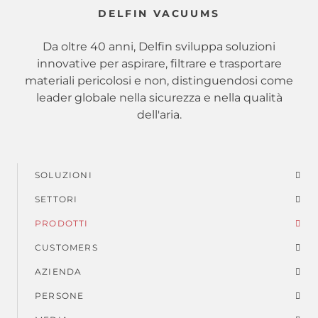
DELFIN VACUUMS
Da oltre 40 anni, Delfin sviluppa soluzioni
innovative per aspirare, filtrare e trasportare
materiali pericolosi e non, distinguendosi come
leader globale nella sicurezza e nella qualità
dell'aria.
SOLUZIONI
Menu
SETTORI
di
PRODOTTI
piè
CUSTOMERS
AZIENDA
di
PERSONE
pagina