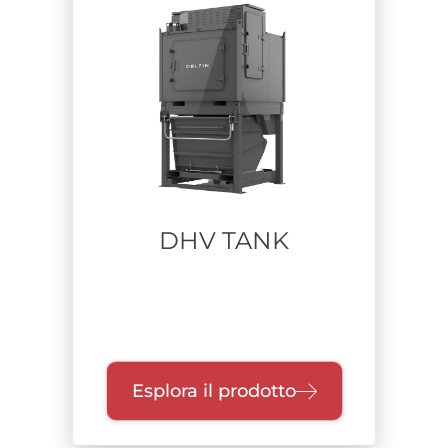
Alimentare
Industria pesante
Farmaceutico
Difesa
Pulizia industriale-manutenzione impianti
Lavorazione metalli
Aerospace
Stampa additiva
Riciclo Rifiuti
DHV TANK
Costruzioni e bonifiche
Chimico
Batteria a litio
Materiale aspirato
Esplora il prodotto