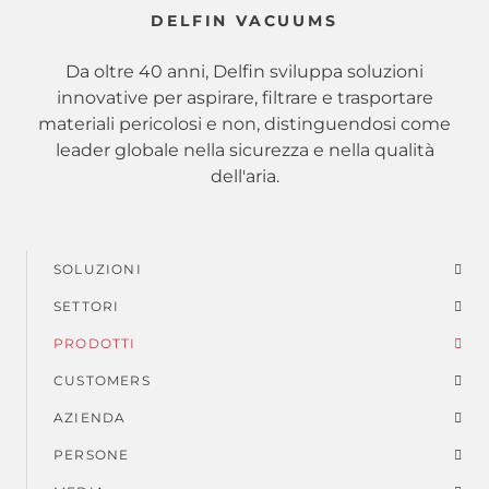
DELFIN VACUUMS
Da oltre 40 anni, Delfin sviluppa soluzioni
innovative per aspirare, filtrare e trasportare
materiali pericolosi e non, distinguendosi come
leader globale nella sicurezza e nella qualità
dell'aria.
SOLUZIONI
Menu
SETTORI
di
PRODOTTI
piè
CUSTOMERS
AZIENDA
di
PERSONE
pagina