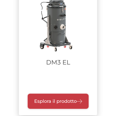
Settore
Falegnamerie
Alimentare
Industria pesante
Farmaceutico
Difesa
Pulizia industriale-manutenzione impianti
Lavorazione metalli
DM3 EL
Aerospace
Stampa additiva
Riciclo Rifiuti
Costruzioni e bonifiche
Chimico
Batteria a litio
Esplora il prodotto