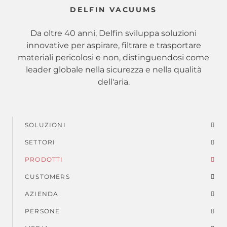
DELFIN VACUUMS
Da oltre 40 anni, Delfin sviluppa soluzioni
innovative per aspirare, filtrare e trasportare
materiali pericolosi e non, distinguendosi come
leader globale nella sicurezza e nella qualità
dell'aria.
SOLUZIONI
Menu
SETTORI
di
PRODOTTI
piè
CUSTOMERS
AZIENDA
di
PERSONE
pagina