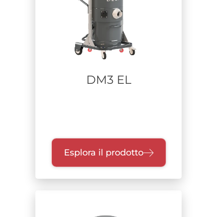
Alimentazione
Range di potenza
DM3 EL
Unità di raccolta
Classe di filtrazione
Esplora il prodotto
Certificazione
Zone