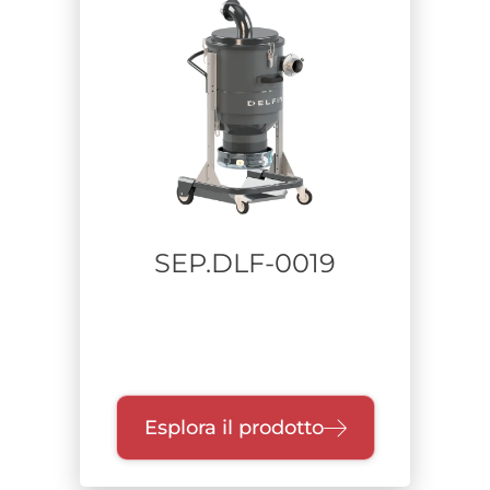
Settore
Falegnamerie
Alimentare
Industria pesante
Farmaceutico
Difesa
Pulizia industriale-manutenzione impianti
Lavorazione metalli
SEP.DLF-0019
Aerospace
Stampa additiva
Riciclo Rifiuti
Costruzioni e bonifiche
Chimico
Batteria a litio
Esplora il prodotto