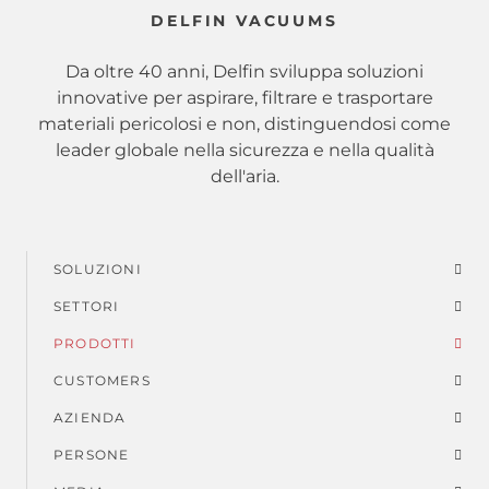
DELFIN VACUUMS
Da oltre 40 anni, Delfin sviluppa soluzioni
innovative per aspirare, filtrare e trasportare
materiali pericolosi e non, distinguendosi come
leader globale nella sicurezza e nella qualità
dell'aria.
SOLUZIONI
Menu
SETTORI
di
PRODOTTI
piè
CUSTOMERS
AZIENDA
di
PERSONE
pagina