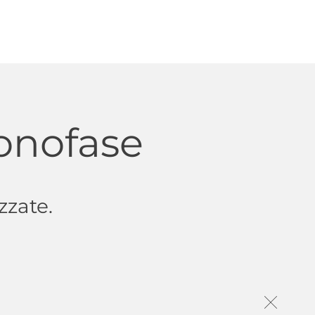
monofase
zzate.