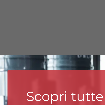
DIFESA
RICICLO RIFIUTI
BATTERIA A LITIO
AEROSPAZIO
Scopri tutte