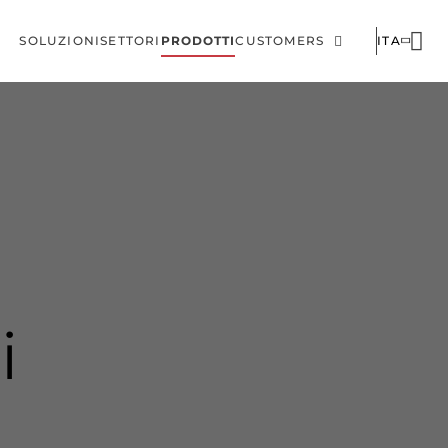
SOLUZIONI
SETTORI
PRODOTTI
CUSTOMERS
ITA
Menu
Corporate
di
navigazione
principale
i