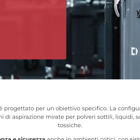
è progettato per un obiettivo specifico. La configu
di aspirazione mirate per polveri sottili, liquidi, sc
tossiche.
enza e sicurezza
anche in ambienti critici, con sis