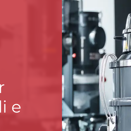
r
di e