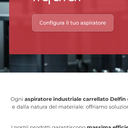
Configura il tuo aspiratore
Ogni
aspiratore industriale carrellato
Delfin
e dalla natura del materiale: offriamo soluzioni 
I nostri prodotti garantiscono
massima effici