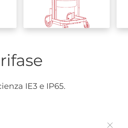
trifase
cienza IE3 e IP65.