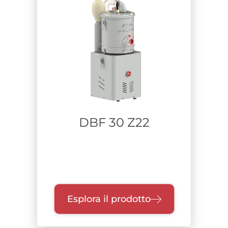
DRY TYPE
ATEX
IMQ CERT.
IECEX
Certificazione L
ACD
THIRD PARTY CERTIFIED
WET TYPE
LIQUID COLLECTOR
DBF 30 Z22
OEB
Zone
Settore
Esplora il prodotto