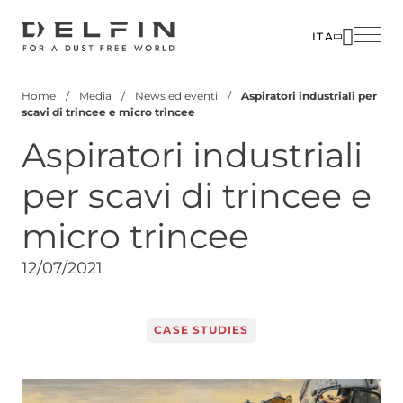
Salta
al
ITA
contenuto
SOLUZIO
AZIENDA
principale
Home
Media
News ed eventi
Aspiratori industriali per
SETTORI
PERSON
Briciole
scavi di trincee e micro trincee
di
PRODOTT
MEDIA
Aspiratori industriali
pane
CUSTOM
CONTATT
per scavi di trincee e
CORPOR
micro trincee
12/07/2021
CASE STUDIES
Image