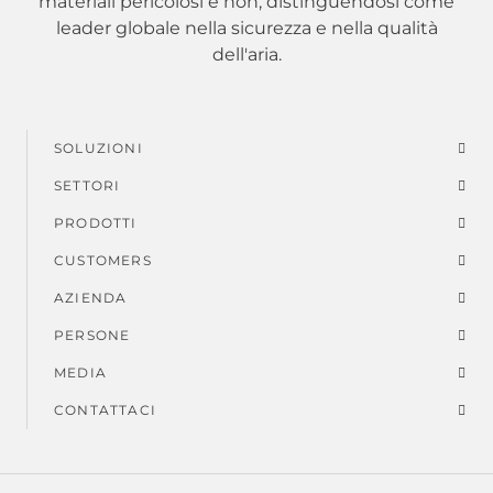
materiali pericolosi e non, distinguendosi come
leader globale nella sicurezza e nella qualità
dell'aria.
SOLUZIONI
Menu
SETTORI
di
PRODOTTI
piè
CUSTOMERS
AZIENDA
di
PERSONE
pagina
MEDIA
CONTATTACI