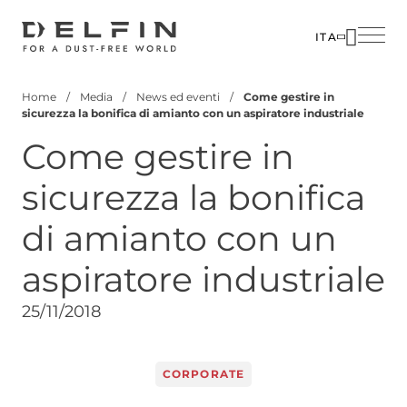
Salta
al
ITA
contenuto
SOLUZIO
AZIENDA
principale
Home
Media
News ed eventi
Come gestire in
SETTORI
PERSON
Briciole
sicurezza la bonifica di amianto con un aspiratore industriale
di
PRODOTT
MEDIA
Come gestire in
pane
CUSTOM
CONTATT
sicurezza la bonifica
CORPOR
di amianto con un
aspiratore industriale
25/11/2018
CORPORATE