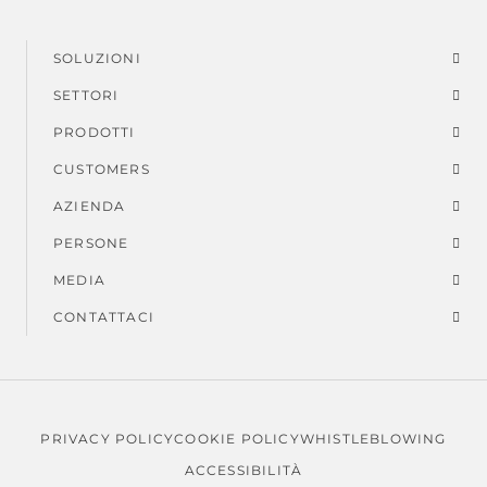
SOLUZIONI
Menu
SETTORI
di
PRODOTTI
piè
CUSTOMERS
AZIENDA
di
PERSONE
pagina
MEDIA
CONTATTACI
PRIVACY POLICY
COOKIE POLICY
WHISTLEBLOWING
Note
ACCESSIBILITÀ