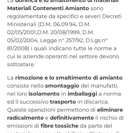
La
bonifica e lo smaltimento di materiali
Materiali Contenenti Amianto
sono
regolamentate da specifici e severi Decreti
Ministeriali (D.M. 06.09.94, D.M.
02/05/2001,D.M. 20/08/1999, D.M.
05/02/2004, Legge n° 257/92, D.Lgs.n°
81/2008) i quali indicano tutte le norme a
cui le aziende operanti nel settore devono
sottostare.
La
rimozione e lo smaltimento di amianto
consiste nello
smontaggio
dei manufatti,
nel loro
isolamento
in
imballaggi
a norma
ed il successivo
trasporto
in discarica.
Queste operazioni permettono di
eliminare
radicalmente
e
definitivamente
il rischio di
emissioni di
fibre tossiche
da parte del