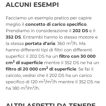
ALCUNI ESEMPI
Facciamo un esempio pratico per capire
meglio il
concetto di carico specifico
.
Prendiamo in considerazione il
202 DS
e il
352 DS
. Entrambi hanno lo stesso motore e
3
la stessa
portata d’aria
: 360 m
/h. Ma
hanno differenti tipi di filtri con differenti
superfici: il 202 DS ha un
filtro con 30 000
2
cm
di superficie
mentre il 352 DS ne ha un
2
filtro di 20 000 cm
di superficie
. Se fai il
calcolo, vedrai che il 202 DS ha un carico
3
2
specifico di 120 m
/m
/h mentre il 352 DS ne
3
2
ha 180 m
/m
/h.
ALTRI ASPETTI DA TENERE