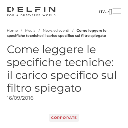
Salta
al
ITA
contenuto
SOLUZIO
AZIENDA
principale
Home
Media
News ed eventi
Come leggere le
SETTORI
PERSON
Briciole
specifiche tecniche: il carico specifico sul filtro spiegato
di
PRODOTT
MEDIA
Come leggere le
pane
CUSTOM
CONTATT
specifiche tecniche:
CORPOR
il carico specifico sul
filtro spiegato
16/09/2016
CORPORATE