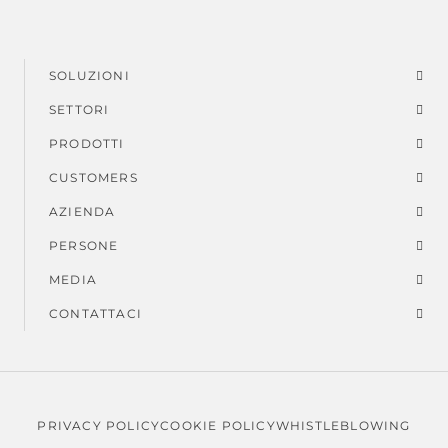
SOLUZIONI
Menu
SETTORI
di
PRODOTTI
piè
CUSTOMERS
AZIENDA
di
PERSONE
pagina
MEDIA
CONTATTACI
PRIVACY POLICY
COOKIE POLICY
WHISTLEBLOWING