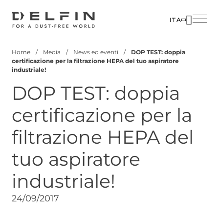
Salta
al
ITA
contenuto
SOLUZIO
AZIENDA
principale
Home
Media
News ed eventi
DOP TEST: doppia
SETTORI
PERSON
Briciole
certificazione per la filtrazione HEPA del tuo aspiratore
industriale!
di
PRODOTT
MEDIA
DOP TEST: doppia
pane
CUSTOM
CONTATT
CORPOR
certificazione per la
filtrazione HEPA del
tuo aspiratore
industriale!
24/09/2017