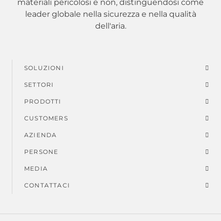
materiali pericolosi e non, distinguendosi come
leader globale nella sicurezza e nella qualità
dell'aria.
SOLUZIONI
Menu
SETTORI
di
PRODOTTI
piè
CUSTOMERS
AZIENDA
di
PERSONE
pagina
MEDIA
CONTATTACI