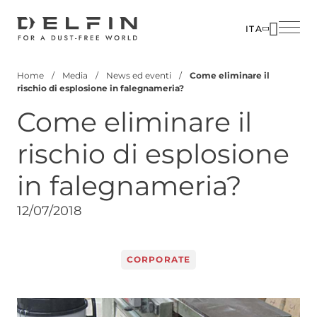
Salta
al
ITA
contenuto
SOLUZIO
AZIENDA
principale
Home
Media
News ed eventi
Come eliminare il
SETTORI
PERSON
Briciole
rischio di esplosione in falegnameria?​
di
PRODOTT
MEDIA
Come eliminare il
pane
CUSTOM
CONTATT
rischio di esplosione
CORPOR
in falegnameria?​
12/07/2018
CORPORATE
Image