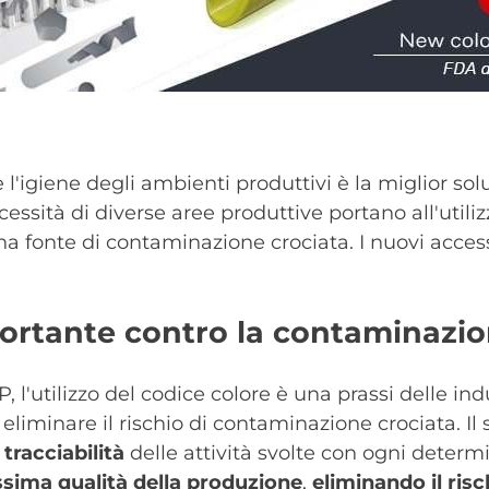
ia e l'igiene degli ambienti produttivi è la miglior s
essità di diverse aree produttive portano all'utiliz
una fonte di contaminazione crociata. I nuovi acces
portante contro la contaminazi
'utilizzo del codice colore è una prassi delle indu
eliminare il rischio di contaminazione crociata. Il 
-
tracciabilità
delle attività svolte con ogni determ
sima qualità della produzione
,
eliminando il risc