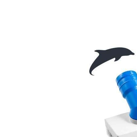
DIFESA
RICICLO RIFIUTI
BATTERIA A LITIO
AEROSPAZIO
Immagine