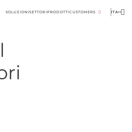
SOLUZIONI
SETTORI
PRODOTTI
CUSTOMERS
ITA
Menu
Corporate
di
l
navigazione
principale
ori