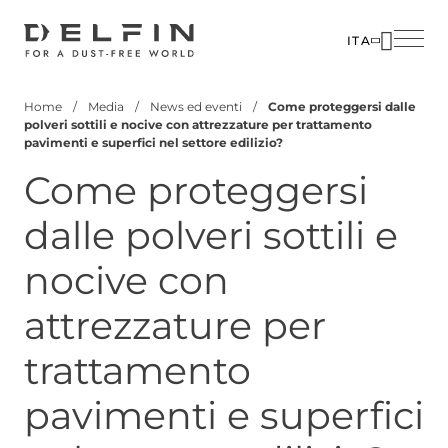
Salta
al
ITA
contenuto
SOLUZIO
AZIENDA
principale
Home
Media
News ed eventi
Come proteggersi dalle
SETTORI
PERSON
Briciole
polveri sottili e nocive con attrezzature per trattamento
pavimenti e superfici nel settore edilizio?
di
PRODOTT
MEDIA
Come proteggersi
pane
CUSTOM
CONTATT
CORPOR
dalle polveri sottili e
nocive con
attrezzature per
trattamento
pavimenti e superfici