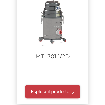
DRY TYPE
ATEX
IMQ CERT.
IECEX
Certificazione L
ACD
THIRD PARTY CERTIFIED
WET TYPE
LIQUID COLLECTOR
MTL301 1/2D
OEB
Zone
Settore
Esplora il prodotto