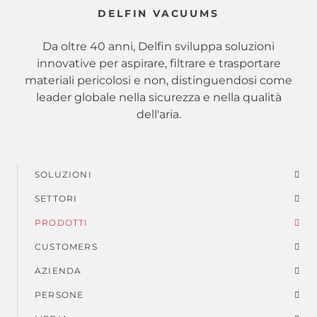
DELFIN VACUUMS
Da oltre 40 anni, Delfin sviluppa soluzioni
innovative per aspirare, filtrare e trasportare
materiali pericolosi e non, distinguendosi come
leader globale nella sicurezza e nella qualità
dell'aria.
SOLUZIONI
Menu
SETTORI
di
PRODOTTI
piè
CUSTOMERS
AZIENDA
di
PERSONE
pagina