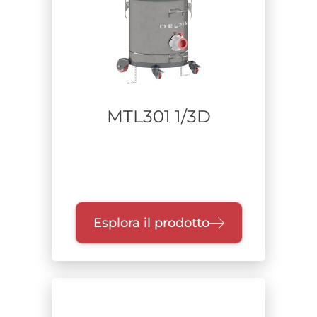
Alimentazione
Range di potenza
MTL301 1/3D
Unità di raccolta
Classe di filtrazione
Esplora il prodotto
Certificazione
Certificazione M
certificazione H
DUST TIGHT