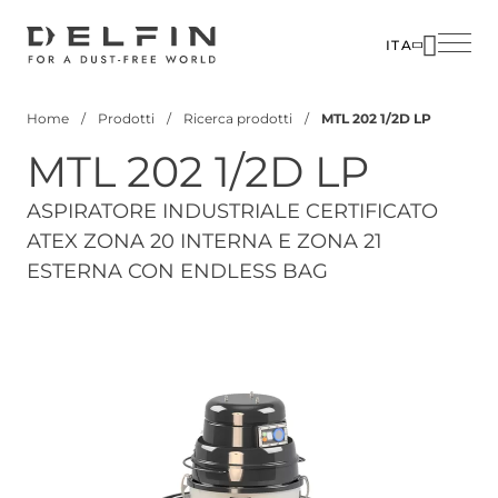
Salta
al
ITA
contenuto
SOLUZIO
principale
Home
Prodotti
Ricerca prodotti
MTL 202 1/2D LP
SETTORI
Briciole
MTL 202 1/2D LP
di
PRODOTT
pane
CUSTOM
ASPIRATORE INDUSTRIALE CERTIFICATO
ATEX ZONA 20 INTERNA E ZONA 21
CORPOR
ESTERNA CON ENDLESS BAG