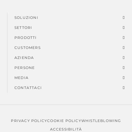
SOLUZIONI
Menu
SETTORI
di
PRODOTTI
piè
CUSTOMERS
AZIENDA
di
PERSONE
pagina
MEDIA
CONTATTACI
PRIVACY POLICY
COOKIE POLICY
WHISTLEBLOWING
Note
ACCESSIBILITÀ