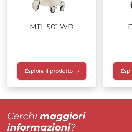
MTL 501 WD
Esplora il prodotto
Espl
Cerchi
maggiori
informazioni
?