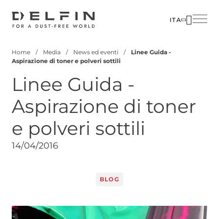
Salta
al
ITA
contenuto
SOLUZIO
AZIENDA
principale
Home
Media
News ed eventi
Linee Guida -
SETTORI
PERSON
Briciole
Aspirazione di toner e polveri sottili
di
PRODOTT
MEDIA
Linee Guida -
pane
CUSTOM
CONTATT
Aspirazione di toner
CORPOR
e polveri sottili
14/04/2016
BLOG
Image