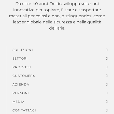
Da oltre 40 anni, Delfin sviluppa soluzioni
innovative per aspirare, filtrare e trasportare
materiali pericolosi e non, distinguendosi come
leader globale nella sicurezza e nella qualità
dell'aria.
SOLUZIONI
Menu
SETTORI
di
PRODOTTI
piè
CUSTOMERS
AZIENDA
di
PERSONE
pagina
MEDIA
CONTATTACI