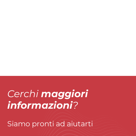
ZFR EL TR
ZF
Esplora il prodotto
Esplora
Cerchi
maggiori
informazioni
?
Siamo pronti ad aiutarti