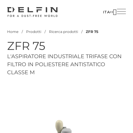
Salta
al
ITA
contenuto
principale
Home
Prodotti
Ricerca prodotti
ZFR 75
Briciole
ZFR 75
di
pane
L'ASPIRATORE INDUSTRIALE TRIFASE CON
FILTRO IN POLIESTERE ANTISTATICO
CLASSE M
Visualizza il modello 3D