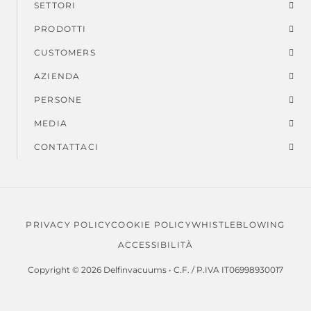
SETTORI
di
PRODOTTI
piè
CUSTOMERS
AZIENDA
di
PERSONE
pagina
MEDIA
CONTATTACI
PRIVACY POLICY
COOKIE POLICY
WHISTLEBLOWING
Note
ACCESSIBILITÀ
legali
Copyright © 2026 Delfinvacuums • C.F. / P.IVA IT06998930017