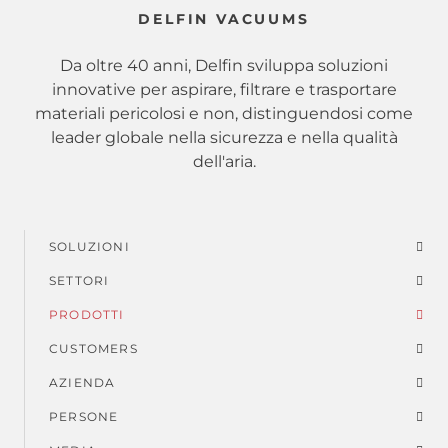
DELFIN VACUUMS
Da oltre 40 anni, Delfin sviluppa soluzioni
innovative per aspirare, filtrare e trasportare
materiali pericolosi e non, distinguendosi come
leader globale nella sicurezza e nella qualità
dell'aria.
SOLUZIONI
Menu
SETTORI
di
PRODOTTI
piè
CUSTOMERS
AZIENDA
di
PERSONE
pagina