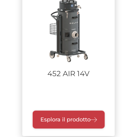
Settore
Materiale aspirato
Tempo di utilizzo
452 AIR 14V
Esplora il prodotto