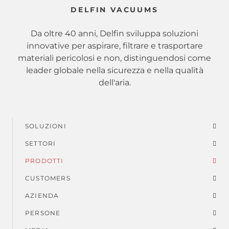
DELFIN VACUUMS
Da oltre 40 anni, Delfin sviluppa soluzioni
innovative per aspirare, filtrare e trasportare
materiali pericolosi e non, distinguendosi come
leader globale nella sicurezza e nella qualità
dell'aria.
SOLUZIONI
Menu
SETTORI
di
PRODOTTI
piè
CUSTOMERS
AZIENDA
di
PERSONE
pagina