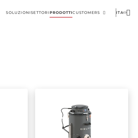
SOLUZIONI
SETTORI
PRODOTTI
CUSTOMERS
ITA
Menu
Corporate
di
navigazione
principale