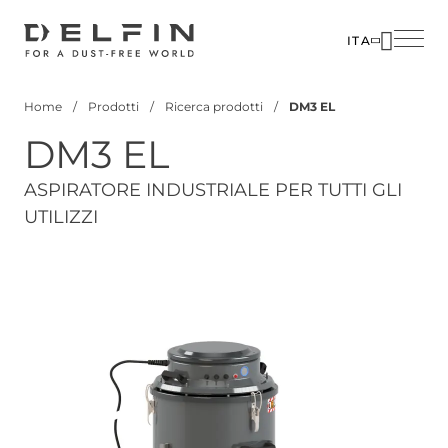
Salta
al
ITA
contenuto
SOLUZIO
principale
Home
Prodotti
Ricerca prodotti
DM3 EL
SETTORI
Briciole
DM3 EL
di
PRODOTT
pane
CUSTOM
ASPIRATORE INDUSTRIALE PER TUTTI GLI
UTILIZZI
CORPOR