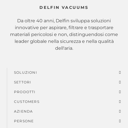
DELFIN VACUUMS
Da oltre 40 anni, Delfin sviluppa soluzioni
innovative per aspirare, filtrare e trasportare
materiali pericolosi e non, distinguendosi come
leader globale nella sicurezza e nella qualità
dell'aria.
SOLUZIONI
Menu
SETTORI
di
PRODOTTI
piè
CUSTOMERS
AZIENDA
di
PERSONE
pagina