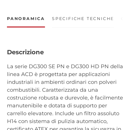
PANORAMICA
SPECIFICHE TECNICHE
CE
Descrizione
La serie DG300 SE PN e DG300 HD PN della
linea ACD è progettata per applicazioni
industriali in ambienti ordinari con polveri
combustibili. Caratterizzata da una
costruzione robusta e durevole, è facilmente
manutenibile e dotata di supporto per
carrello elevatore. Include un filtro assoluto
H14 con sistema di pulizia automatico,
certificato ATEX per garantire la sicurezza in