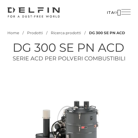
Salta
al
ITA
contenuto
SOLUZIO
principale
Home
Prodotti
Ricerca prodotti
DG 300 SE PN ACD
SETTORI
Briciole
DG 300 SE PN ACD
di
PRODOTT
pane
CUSTOM
SERIE ACD PER POLVERI COMBUSTIBILI
CORPOR