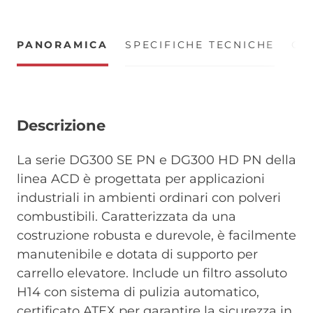
PANORAMICA
SPECIFICHE TECNICHE
CE
Descrizione
La serie DG300 SE PN e DG300 HD PN della
linea ACD è progettata per applicazioni
industriali in ambienti ordinari con polveri
combustibili. Caratterizzata da una
costruzione robusta e durevole, è facilmente
manutenibile e dotata di supporto per
carrello elevatore. Include un filtro assoluto
H14 con sistema di pulizia automatico,
certificato ATEX per garantire la sicurezza in