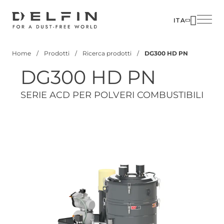
Salta
al
ITA
contenuto
SOLUZIO
principale
Home
Prodotti
Ricerca prodotti
DG300 HD PN
SETTORI
Briciole
DG300 HD PN
di
PRODOTT
pane
CUSTOM
SERIE ACD PER POLVERI COMBUSTIBILI
CORPOR