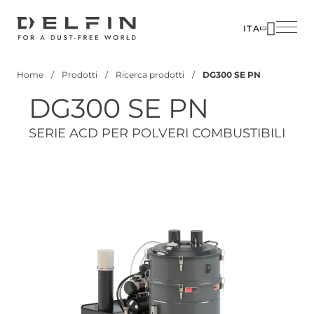
Salta
al
ITA
contenuto
SOLUZIO
principale
Home
Prodotti
Ricerca prodotti
DG300 SE PN
SETTORI
Briciole
DG300 SE PN
di
PRODOTT
pane
CUSTOM
SERIE ACD PER POLVERI COMBUSTIBILI
CORPOR