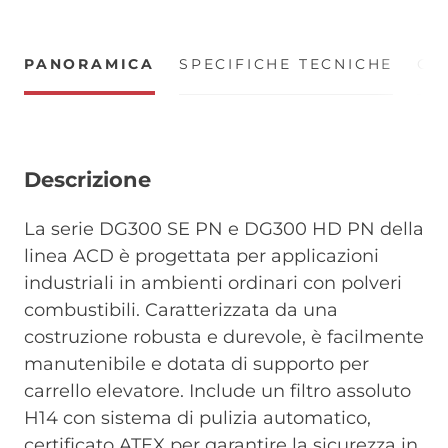
PANORAMICA
SPECIFICHE TECNICHE
CE
Descrizione
La serie DG300 SE PN e DG300 HD PN della
linea ACD è progettata per applicazioni
industriali in ambienti ordinari con polveri
combustibili. Caratterizzata da una
costruzione robusta e durevole, è facilmente
manutenibile e dotata di supporto per
carrello elevatore. Include un filtro assoluto
H14 con sistema di pulizia automatico,
certificato ATEX per garantire la sicurezza in