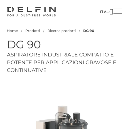
Salta
al
ITA
contenuto
SOLUZIO
principale
Home
Prodotti
Ricerca prodotti
DG 90
SETTORI
Briciole
DG 90
di
PRODOTT
pane
CUSTOM
ASPIRATORE INDUSTRIALE COMPATTO E
POTENTE PER APPLICAZIONI GRAVOSE E
CORPOR
CONTINUATIVE