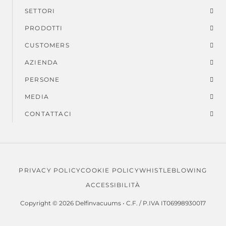
Menu
SETTORI
di
PRODOTTI
piè
CUSTOMERS
AZIENDA
di
PERSONE
pagina
MEDIA
CONTATTACI
PRIVACY POLICY
COOKIE POLICY
WHISTLEBLOWING
Note
ACCESSIBILITÀ
legali
Copyright © 2026 Delfinvacuums • C.F. / P.IVA IT06998930017