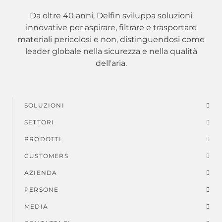
Da oltre 40 anni, Delfin sviluppa soluzioni
innovative per aspirare, filtrare e trasportare
materiali pericolosi e non, distinguendosi come
leader globale nella sicurezza e nella qualità
dell'aria.
SOLUZIONI
Menu
SETTORI
di
PRODOTTI
piè
CUSTOMERS
AZIENDA
di
PERSONE
pagina
MEDIA