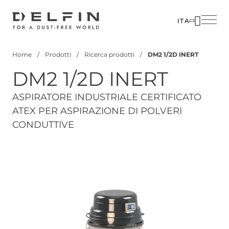
Salta
al
ITA
contenuto
SOLUZIO
principale
Home
Prodotti
Ricerca prodotti
DM2 1/2D INERT
SETTORI
Briciole
DM2 1/2D INERT
di
PRODOTT
pane
CUSTOM
ASPIRATORE INDUSTRIALE CERTIFICATO
ATEX PER ASPIRAZIONE DI POLVERI
CORPOR
CONDUTTIVE