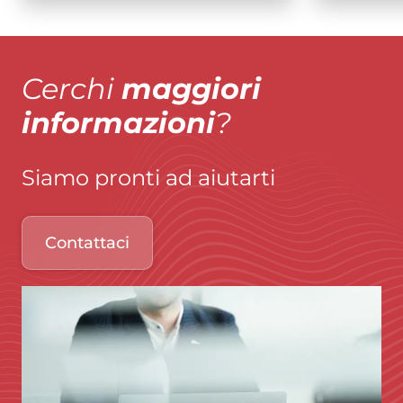
Cerchi
maggiori
informazioni
?
Siamo pronti ad aiutarti
Contattaci
Immagine