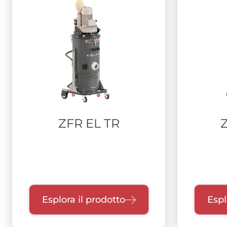
ZFR EL TR
Esplora il prodotto
Espl