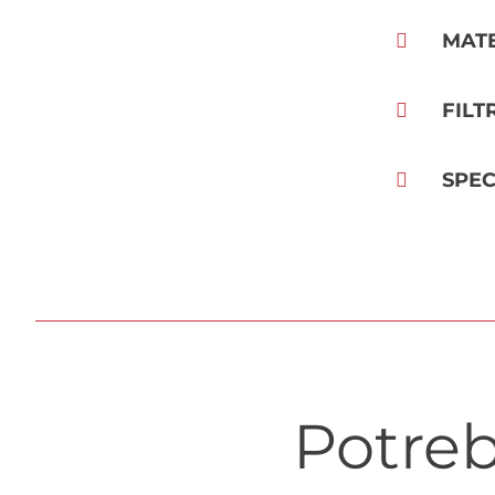
MAT
FILT
SPEC
Potreb