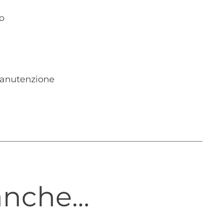
o
 manutenzione
nche...