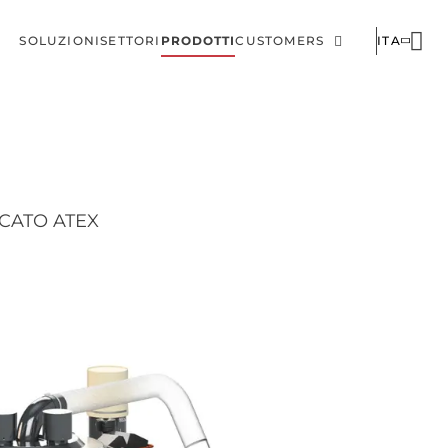
SOLUZIONI
SETTORI
PRODOTTI
CUSTOMERS
ITA
Menu
Corporate
di
navigazione
principale
CATO ATEX