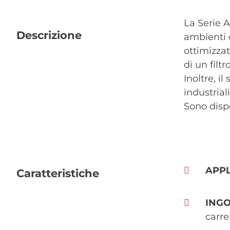
La Serie A
Descrizione
ambienti o
ottimizza
di un filt
Inoltre, i
industriali
Sono disp
APPL
Caratteristiche
ING
carre