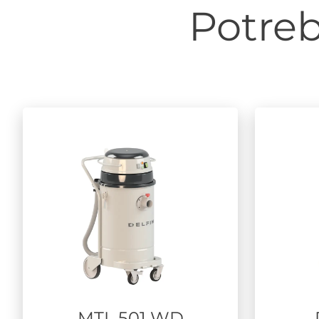
Potreb
MTL 501 WD