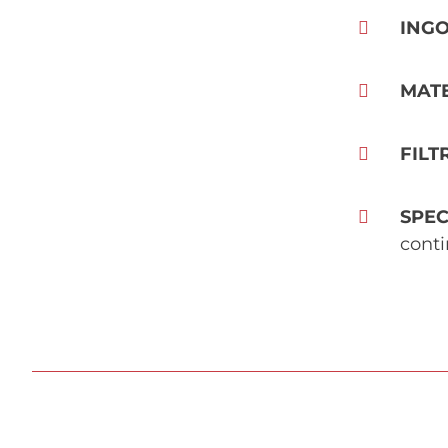
ING
MAT
FILT
SPEC
cont