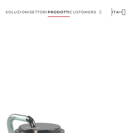
SOLUZIONI
SETTORI
PRODOTTI
CUSTOMERS
ITA
Menu
Corporate
di
navigazione
principale