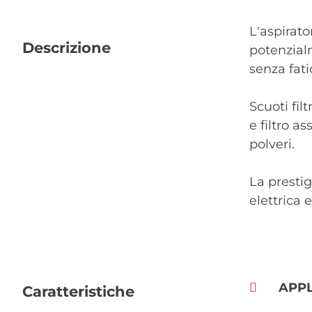
L'aspirato
Descrizione
potenzial
senza fati
Scuoti fil
e filtro a
polveri.
La prestig
elettrica 
APPL
Caratteristiche