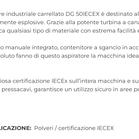
re industriale carrellato DG 50IECEX è destinato al
mente esplosive. Grazie alla potente turbina a can
ca qualsiasi tipo di materiale con estrema facilità 
tro manuale integrato, contenitore a sgancio in acci
ssoluto fanno di questo aspiratore la macchina ideal
iosa certificazione IECEx sull’intera macchina e s
e pressacavi, garantisce un utilizzo sicuro in aree 
ICAZIONE
Polveri / certificazione IECEX