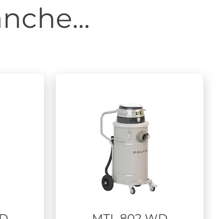
nche...
WD
MTL 802 WD