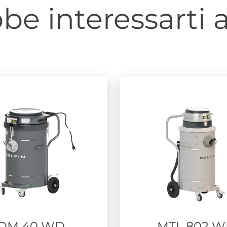
be interessarti a
DM 40 WD
MTL 802 