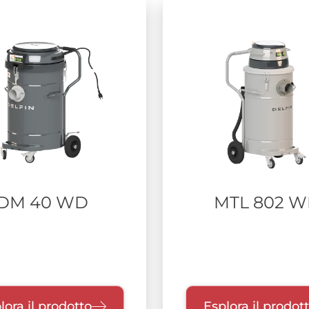
DM 40 WD
MTL 802 
lora il prodotto
Esplora il prodot