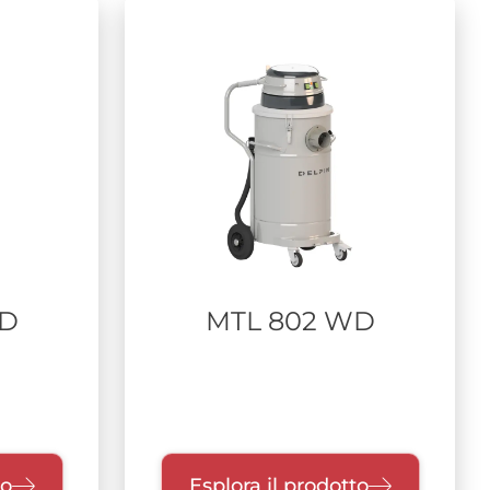
WD
MTL 802 WD
to
Esplora il prodotto