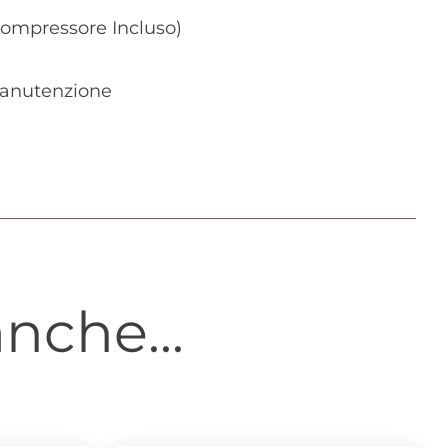
compressore Incluso)
 manutenzione
nche...