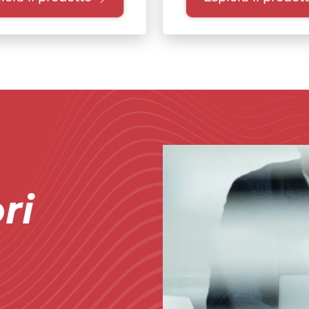
Immagine
ri