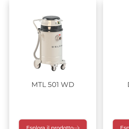
MTL 501 WD
Esplora il prodotto
Esp