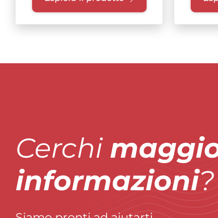
Cerchi
maggio
informazioni
?
Siamo pronti ad aiutarti