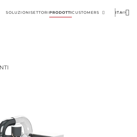
SOLUZIONI
SETTORI
PRODOTTI
CUSTOMERS
ITA
Menu
Corporate
di
navigazione
principale
NTI