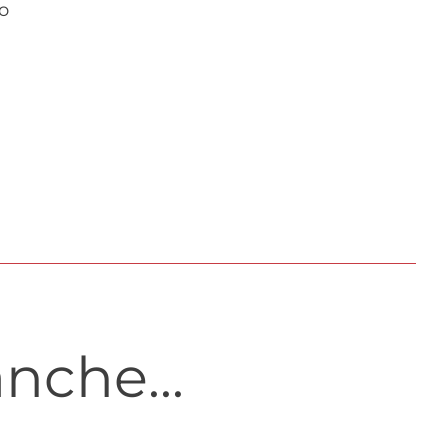
o
nche...