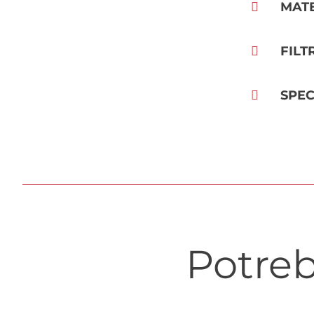
MAT
FILT
SPEC
Potreb