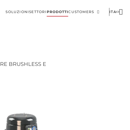
SOLUZIONI
SETTORI
PRODOTTI
CUSTOMERS
ITA
Menu
Corporate
di
navigazione
principale
ORE BRUSHLESS E