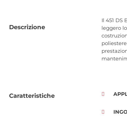
Il 451 DS 
Descrizione
leggero lo
costruzion
poliestere
prestazion
mantenime
APPL
Caratteristiche
ING