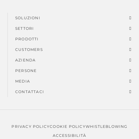
SOLUZIONI
Menu
SETTORI
di
PRODOTTI
piè
CUSTOMERS
AZIENDA
di
PERSONE
pagina
MEDIA
CONTATTACI
PRIVACY POLICY
COOKIE POLICY
WHISTLEBLOWING
Note
ACCESSIBILITÀ