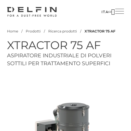
Salta
al
ITA
contenuto
SOLUZIO
principale
Home
Prodotti
Ricerca prodotti
XTRACTOR 75 AF
SETTORI
Briciole
XTRACTOR 75 AF
di
PRODOTT
pane
CUSTOM
ASPIRATORE INDUSTRIALE DI POLVERI
SOTTILI PER TRATTAMENTO SUPERFICI
CORPOR