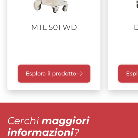
MTL 501 WD
Esplora il prodotto
Espl
Cerchi
maggiori
informazioni
?